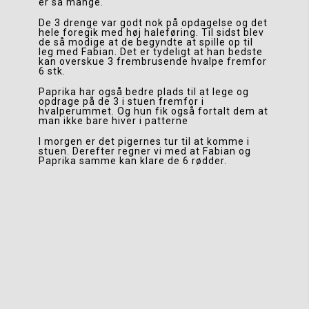
er så mange.
De 3 drenge var godt nok på opdagelse og det 
hele foregik med høj haleføring. Til sidst blev 
de så modige at de begyndte at spille op til 
leg med Fabian. Det er tydeligt at han bedste 
kan overskue 3 frembrusende hvalpe fremfor 
6 stk.
Paprika har også bedre plads til at lege og 
opdrage på de 3 i stuen fremfor i 
hvalperummet. Og hun fik også fortalt dem at 
man ikke bare hiver i patterne
I morgen er det pigernes tur til at komme i 
stuen. Derefter regner vi med at Fabian og 
Paprika samme kan klare de 6 rødder.