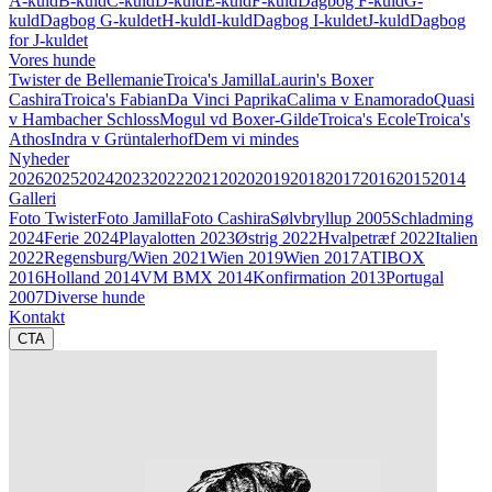
A-kuld
B-kuld
C-kuld
D-kuld
E-kuld
F-kuld
Dagbog F-kuld
G-
kuld
Dagbog G-kuldet
H-kuld
I-kuld
Dagbog I-kuldet
J-kuld
Dagbog
for J-kuldet
Vores hunde
Twister de Bellemanie
Troica's Jamilla
Laurin's Boxer
Cashira
Troica's Fabian
Da Vinci Paprika
Calima v Enamorado
Quasi
v Hambacher Schloss
Mogul vd Boxer-Gilde
Troica's Ecole
Troica's
Athos
Indra v Grüntalerhof
Dem vi mindes
Nyheder
2026
2025
2024
2023
2022
2021
2020
2019
2018
2017
2016
2015
2014
Galleri
Foto Twister
Foto Jamilla
Foto Cashira
Sølvbryllup 2005
Schladming
2024
Ferie 2024
Playalotten 2023
Østrig 2022
Hvalpetræf 2022
Italien
2022
Regensburg/Wien 2021
Wien 2019
Wien 2017
ATIBOX
2016
Holland 2014
VM BMX 2014
Konfirmation 2013
Portugal
2007
Diverse hunde
Kontakt
CTA