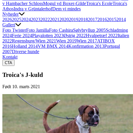
v Hambacher Schloss
Mogul vd Boxer-Gilde
Troica's Ecole
Troica's
Athos
Indra v Grüntalerhof
Dem vi mindes
Nyheder
2026
2025
2024
2023
2022
2021
2020
2019
2018
2017
2016
2015
2014
Galleri
Foto Twister
Foto Jamilla
Foto Cashira
Sølvbryllup 2005
Schladming
2024
Ferie 2024
Playalotten 2023
Østrig 2022
Hvalpetræf 2022
Italien
2022
Regensburg/Wien 2021
Wien 2019
Wien 2017
ATIBOX
2016
Holland 2014
VM BMX 2014
Konfirmation 2013
Portugal
2007
Diverse hunde
Kontakt
CTA
Troica's J-kuld
Født 10. marts 2021