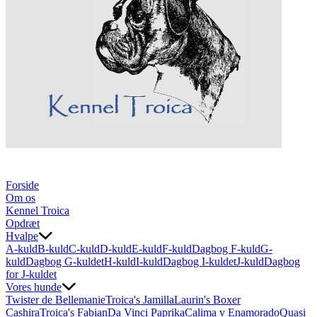
Forside
Om os
Kennel Troica
Opdræt
Hvalpe
A-kuld
B-kuld
C-kuld
D-kuld
E-kuld
F-kuld
Dagbog F-kuld
G-
kuld
Dagbog G-kuldet
H-kuld
I-kuld
Dagbog I-kuldet
J-kuld
Dagbog
for J-kuldet
Vores hunde
Twister de Bellemanie
Troica's Jamilla
Laurin's Boxer
Cashira
Troica's Fabian
Da Vinci Paprika
Calima v Enamorado
Quasi