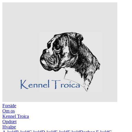
Forside
Om os
Kennel Troica
Opdræt
Hvalpe