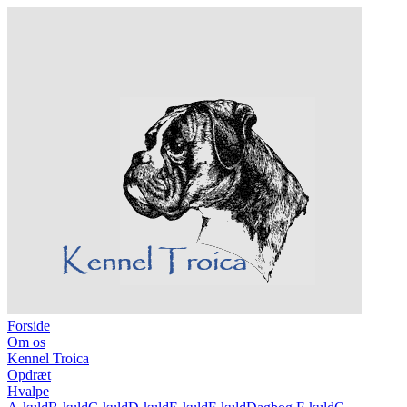
Forside
Om os
Kennel Troica
Opdræt
Hvalpe