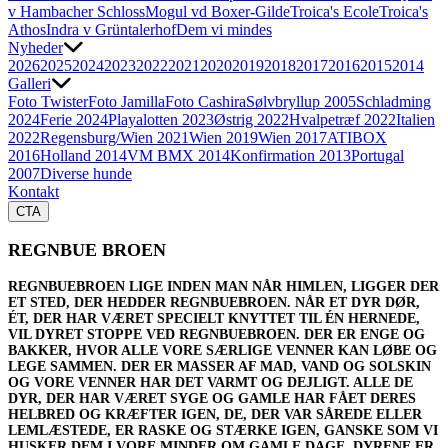
v Hambacher Schloss
Mogul vd Boxer-Gilde
Troica's Ecole
Troica's
Athos
Indra v Grüntalerhof
Dem vi mindes
Nyheder
2026
2025
2024
2023
2022
2021
2020
2019
2018
2017
2016
2015
2014
Galleri
Foto Twister
Foto Jamilla
Foto Cashira
Sølvbryllup 2005
Schladming
2024
Ferie 2024
Playalotten 2023
Østrig 2022
Hvalpetræf 2022
Italien
2022
Regensburg/Wien 2021
Wien 2019
Wien 2017
ATIBOX
2016
Holland 2014
VM BMX 2014
Konfirmation 2013
Portugal
2007
Diverse hunde
Kontakt
CTA
REGNBUE BROEN
REGNBUEBROEN LIGE INDEN MAN NÅR HIMLEN, LIGGER DER
ET STED, DER HEDDER REGNBUEBROEN. NÅR ET DYR DØR,
ÉT, DER HAR VÆRET SPECIELT KNYTTET TIL ÉN HERNEDE,
VIL DYRET STOPPE VED REGNBUEBROEN. DER ER ENGE OG
BAKKER, HVOR ALLE VORE SÆRLIGE VENNER KAN LØBE OG
LEGE SAMMEN. DER ER MASSER AF MAD, VAND OG SOLSKIN
OG VORE VENNER HAR DET VARMT OG DEJLIGT. ALLE DE
DYR, DER HAR VÆRET SYGE OG GAMLE HAR FÅET DERES
HELBRED OG KRÆFTER IGEN, DE, DER VAR SÅREDE ELLER
LEMLÆSTEDE, ER RASKE OG STÆRKE IGEN, GANSKE SOM VI
HUSKER DEM I VORE MINDER OM GAMLE DAGE. DYRENE ER