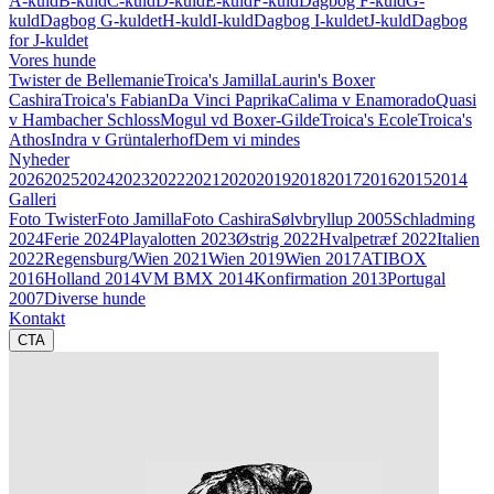
A-kuld
B-kuld
C-kuld
D-kuld
E-kuld
F-kuld
Dagbog F-kuld
G-
kuld
Dagbog G-kuldet
H-kuld
I-kuld
Dagbog I-kuldet
J-kuld
Dagbog
for J-kuldet
Vores hunde
Twister de Bellemanie
Troica's Jamilla
Laurin's Boxer
Cashira
Troica's Fabian
Da Vinci Paprika
Calima v Enamorado
Quasi
v Hambacher Schloss
Mogul vd Boxer-Gilde
Troica's Ecole
Troica's
Athos
Indra v Grüntalerhof
Dem vi mindes
Nyheder
2026
2025
2024
2023
2022
2021
2020
2019
2018
2017
2016
2015
2014
Galleri
Foto Twister
Foto Jamilla
Foto Cashira
Sølvbryllup 2005
Schladming
2024
Ferie 2024
Playalotten 2023
Østrig 2022
Hvalpetræf 2022
Italien
2022
Regensburg/Wien 2021
Wien 2019
Wien 2017
ATIBOX
2016
Holland 2014
VM BMX 2014
Konfirmation 2013
Portugal
2007
Diverse hunde
Kontakt
CTA