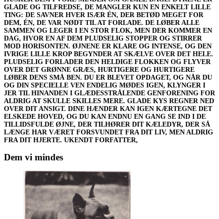
GLADE OG TILFREDSE, DE MANGLER KUN EN ENKELT LILLE
TING: DE SAVNER HVER ISÆR ÉN, DER BETØD MEGET FOR
DEM, ÉN, DE VAR NØDT TIL AT FORLADE. DE LØBER ALLE
SAMMEN OG LEGER I EN STOR FLOK, MEN DER KOMMER EN
DAG, HVOR EN AF DEM PLUDSELIG STOPPER OG STIRRER
MOD HORISONTEN. ØJNENE ER KLARE OG INTENSE, OG DEN
IVRIGE LILLE KROP BEGYNDER AT SKÆLVE OVER DET HELE.
PLUDSELIG FORLADER DEN HELDIGE FLOKKEN OG FLYVER
OVER DET GRØNNE GRÆS, HURTIGERE OG HURTIGERE
LØBER DENS SMÅ BEN. DU ER BLEVET OPDAGET, OG NÅR DU
OG DIN SPECIELLE VEN ENDELIG MØDES IGEN, KLYNGER I
JER TIL HINANDEN I GLÆDESSTRÅLENDE GENFORENING FOR
ALDRIG AT SKULLE SKILLES MERE. GLADE KYS REGNER NED
OVER DIT ANSIGT. DINE HÆNDER KAN IGEN KÆRTEGNE DET
ELSKEDE HOVED, OG DU KAN ENDNU EN GANG SE IND I DE
TILLIDSFULDE ØJNE, DER TILHØRER DIT KÆLEDYR, DER SÅ
LÆNGE HAR VÆRET FORSVUNDET FRA DIT LIV, MEN ALDRIG
FRA DIT HJERTE. UKENDT FORFATTER,
Dem vi mindes