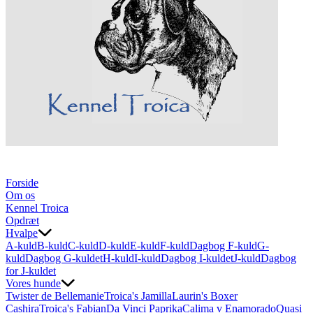
Forside
Om os
Kennel Troica
Opdræt
Hvalpe
A-kuld
B-kuld
C-kuld
D-kuld
E-kuld
F-kuld
Dagbog F-kuld
G-
kuld
Dagbog G-kuldet
H-kuld
I-kuld
Dagbog I-kuldet
J-kuld
Dagbog
for J-kuldet
Vores hunde
Twister de Bellemanie
Troica's Jamilla
Laurin's Boxer
Cashira
Troica's Fabian
Da Vinci Paprika
Calima v Enamorado
Quasi