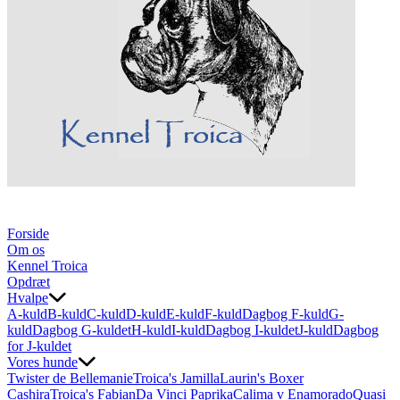
Forside
Om os
Kennel Troica
Opdræt
Hvalpe
A-kuld
B-kuld
C-kuld
D-kuld
E-kuld
F-kuld
Dagbog F-kuld
G-
kuld
Dagbog G-kuldet
H-kuld
I-kuld
Dagbog I-kuldet
J-kuld
Dagbog
for J-kuldet
Vores hunde
Twister de Bellemanie
Troica's Jamilla
Laurin's Boxer
Cashira
Troica's Fabian
Da Vinci Paprika
Calima v Enamorado
Quasi