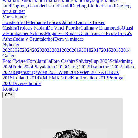
A-kuld
B-kuld
C-kuld
D-kuld
E-kuld
F-kuld
Dagbog F-kuld
G-
kuld
Dagbog G-kuldet
H-kuld
I-kuld
Dagbog I-kuldet
J-kuld
Dagbog
for J-kuldet
Vores hunde
Twister de Bellemanie
Troica's Jamilla
Laurin's Boxer
Cashira
Troica's Fabian
Da Vinci Paprika
Calima v Enamorado
Quasi
v Hambacher Schloss
Mogul vd Boxer-Gilde
Troica's Ecole
Troica's
Athos
Indra v Grüntalerhof
Dem vi mindes
Nyheder
2026
2025
2024
2023
2022
2021
2020
2019
2018
2017
2016
2015
2014
Galleri
Foto Twister
Foto Jamilla
Foto Cashira
Sølvbryllup 2005
Schladming
2024
Ferie 2024
Playalotten 2023
Østrig 2022
Hvalpetræf 2022
Italien
2022
Regensburg/Wien 2021
Wien 2019
Wien 2017
ATIBOX
2016
Holland 2014
VM BMX 2014
Konfirmation 2013
Portugal
2007
Diverse hunde
Kontakt
CTA