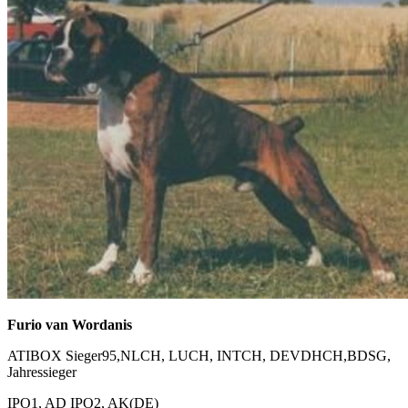
Furio van Wordanis
ATIBOX Sieger95,NLCH, LUCH, INTCH, DEVDHCH,BDSG,
Jahressieger
IPO1, AD IPO2, AK(DE)