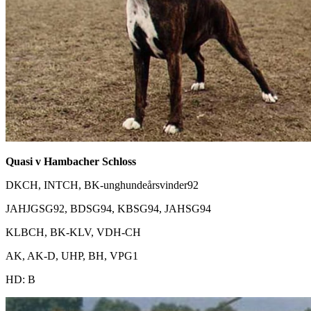
Quasi v Hambacher Schloss
DKCH, INTCH, BK-unghundeårsvinder92
JAHJGSG92, BDSG94, KBSG94, JAHSG94
KLBCH, BK-KLV, VDH-CH
AK, AK-D, UHP, BH, VPG1
HD: B