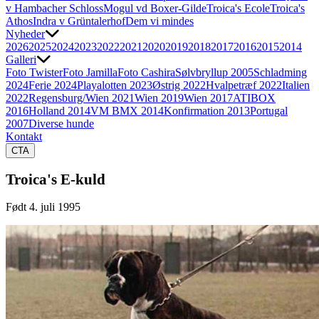
v Hambacher Schloss
Mogul vd Boxer-Gilde
Troica's Ecole
Troica's
Athos
Indra v Grüntalerhof
Dem vi mindes
Nyheder
2026
2025
2024
2023
2022
2021
2020
2019
2018
2017
2016
2015
2014
Galleri
Foto Twister
Foto Jamilla
Foto Cashira
Sølvbryllup 2005
Schladming
2024
Ferie 2024
Playalotten 2023
Østrig 2022
Hvalpetræf 2022
Italien
2022
Regensburg/Wien 2021
Wien 2019
Wien 2017
ATIBOX
2016
Holland 2014
VM BMX 2014
Konfirmation 2013
Portugal
2007
Diverse hunde
Kontakt
CTA
Troica's E-kuld
Født 4. juli 1995