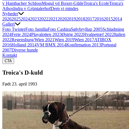
v Hambacher Schloss
Mogul vd Boxer-Gilde
Troica's Ecole
Troica's
Athos
Indra v Grüntalerhof
Dem vi mindes
Nyheder
2026
2025
2024
2023
2022
2021
2020
2019
2018
2017
2016
2015
2014
Galleri
Foto Twister
Foto Jamilla
Foto Cashira
Sølvbryllup 2005
Schladming
2024
Ferie 2024
Playalotten 2023
Østrig 2022
Hvalpetræf 2022
Italien
2022
Regensburg/Wien 2021
Wien 2019
Wien 2017
ATIBOX
2016
Holland 2014
VM BMX 2014
Konfirmation 2013
Portugal
2007
Diverse hunde
Kontakt
CTA
Troica's D-kuld
Født 23. april 1993