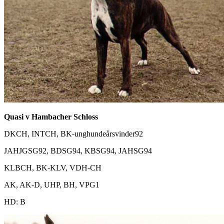
Quasi v Hambacher Schloss
DKCH, INTCH, BK-unghundeårsvinder92
JAHJGSG92, BDSG94, KBSG94, JAHSG94
KLBCH, BK-KLV, VDH-CH
AK, AK-D, UHP, BH, VPG1
HD: B