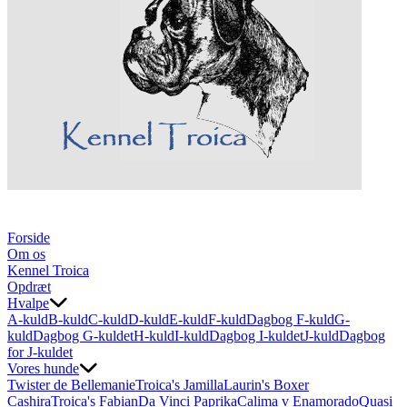
Forside
Om os
Kennel Troica
Opdræt
Hvalpe
A-kuld
B-kuld
C-kuld
D-kuld
E-kuld
F-kuld
Dagbog F-kuld
G-
kuld
Dagbog G-kuldet
H-kuld
I-kuld
Dagbog I-kuldet
J-kuld
Dagbog
for J-kuldet
Vores hunde
Twister de Bellemanie
Troica's Jamilla
Laurin's Boxer
Cashira
Troica's Fabian
Da Vinci Paprika
Calima v Enamorado
Quasi