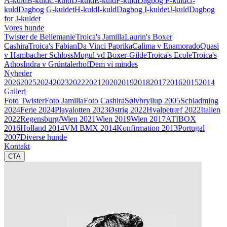
A-kuld
B-kuld
C-kuld
D-kuld
E-kuld
F-kuld
Dagbog F-kuld
G-
kuld
Dagbog G-kuldet
H-kuld
I-kuld
Dagbog I-kuldet
J-kuld
Dagbog
for J-kuldet
Vores hunde
Twister de Bellemanie
Troica's Jamilla
Laurin's Boxer
Cashira
Troica's Fabian
Da Vinci Paprika
Calima v Enamorado
Quasi
v Hambacher Schloss
Mogul vd Boxer-Gilde
Troica's Ecole
Troica's
Athos
Indra v Grüntalerhof
Dem vi mindes
Nyheder
2026
2025
2024
2023
2022
2021
2020
2019
2018
2017
2016
2015
2014
Galleri
Foto Twister
Foto Jamilla
Foto Cashira
Sølvbryllup 2005
Schladming
2024
Ferie 2024
Playalotten 2023
Østrig 2022
Hvalpetræf 2022
Italien
2022
Regensburg/Wien 2021
Wien 2019
Wien 2017
ATIBOX
2016
Holland 2014
VM BMX 2014
Konfirmation 2013
Portugal
2007
Diverse hunde
Kontakt
CTA