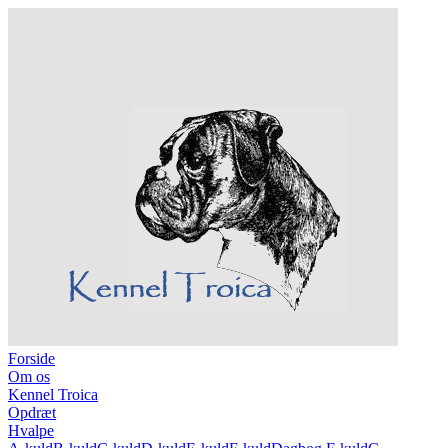
Forside
Om os
Kennel Troica
Opdræt
Hvalpe